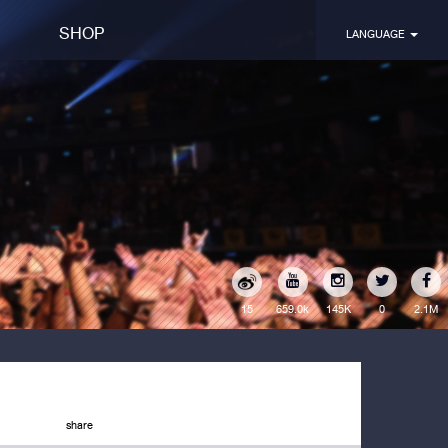
SHOP
LANGUAGE
15
145K
0
2.1M
659.0k
share