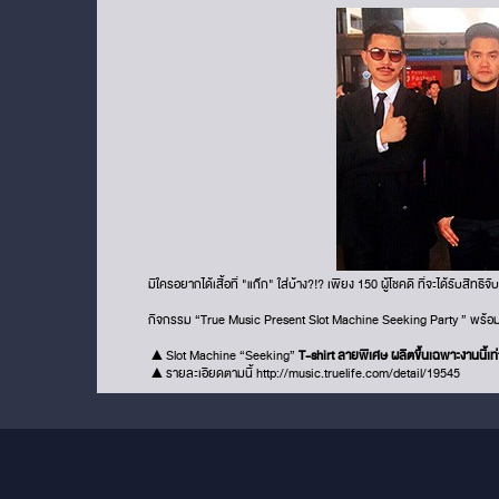
มีใครอยากได้เสื้อที่ "แก๊ก" ใส่บ้าง?!? เพียง 150 ผู้โชคดี ที่จะได้รับสิทธ
กิจกรรม “True Music Present Slot Machine Seeking Party ” พร้อ
▲Slot Machine “Seeking”
T-shirt ลายพิเศษ ผลิตขึ้นเฉพาะงานนี้เท่า
▲รายละเอียดตามนี้
http://music.truelife.com/detail/19545