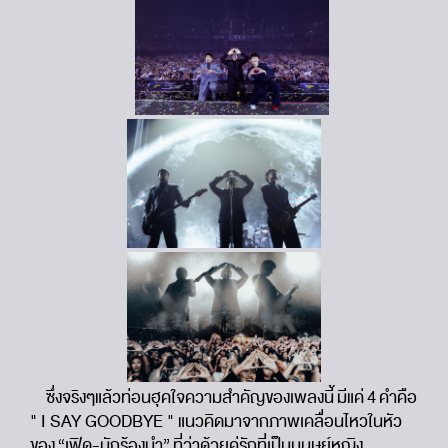
ซึ่งจริงๆแล้วท่อนฮุคใจความสำคัญของเพลงนี้ มีแค่ 4 คำคือ
" I SAY GOODBYE " แนวคิดมาจากภาพเคลื่อนไหวในหัว
ของ “เฟิด-นักร้องนำ” ที่ว่าด้วยคู่รักที่เป็นมนุษย์หญิง