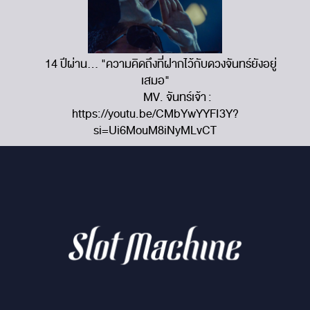
14 ปีผ่าน... "ความคิดถึงที่ฝากไว้กับดวงจันทร์ยังอยู่
เสมอ"
MV. จันทร์เจ้า :
https://youtu.be/CMbYwYYFI3Y?
si=Ui6MouM8iNyMLvCT