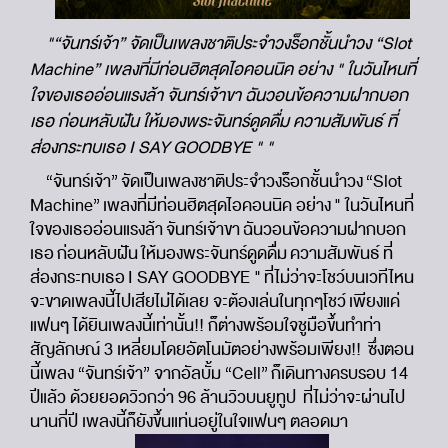
"“จันทร์เจ้า” จัดเป็นเพลงชาติประจำวงร็อกชั้นนำวง “Slot
Machine” เพลงที่มีท่อนฮิตสุดไอคอนนิค อย่าง " ในวันไหนที่
ใจของเธออ่อนแรงล้า จันทร์เจ้าขา ฉันวอนข้อความฝากบอก
เธอ ก่อนหลับฝัน ให้มองพระจันทร์ดูดดื่ม ความสัมพันธ์ ที่
ส่องกระทบเธอ I SAY GOODBYE " "
“จันทร์เจ้า” จัดเป็นเพลงชาติประจำวงร็อกชั้นนำวง “Slot
Machine” เพลงที่มีท่อนฮิตสุดไอคอนนิค อย่าง " ในวันไหนที่
ใจของเธออ่อนแรงล้า จันทร์เจ้าขา ฉันวอนข้อความฝากบอก
เธอ ก่อนหลับฝัน ให้มองพระจันทร์ดูดดื่ม ความสัมพันธ์ ที่
ส่องกระทบเธอ I SAY GOODBYE " ที่ไม่ว่าจะโชว์บนเวทีไหน
จะขาดเพลงนี้ไปเสียไม่ได้เลย จะต้องเล่นในทุกๆโชว์ เพียงแค่
แฟนๆ ได้ยินเพลงนี้เท่านั้น!! ก็ต่างพร้อมใจชูมือขึ้นทำท่า
สัญลักษณ์ 3 เหลี่ยมโดยอัตโนมัตอย่างพร้อมเพียง!! ซึ่งตอน
นี้เพลง “จันทร์เจ้า” จากอัลบั้ม “Cell” ก็เดินทางครบรอบ 14
ปีแล้ว ด้วยยอดวิวกว่า 96 ล้านวิวบนยูทูป ที่ไม่ว่าจะผ่านไป
นานกี่ปี เพลงนี้ก็ยังขึ้นแท่นอยู่ในใจแฟนๆ ตลอดมา