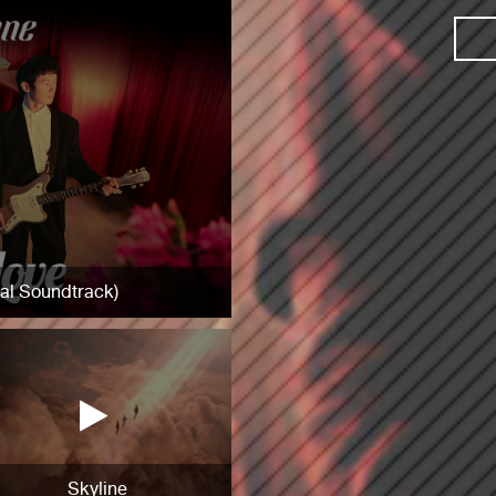
nal Soundtrack)
Skyline