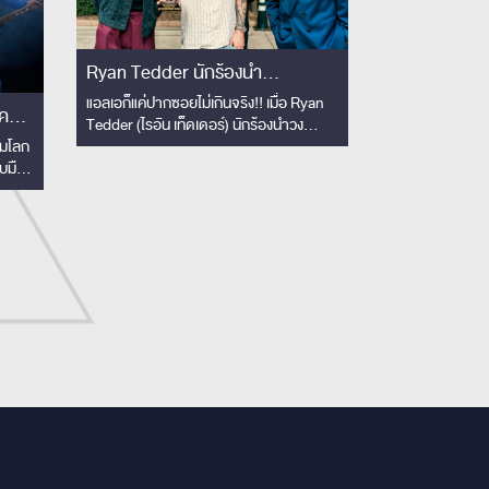
Ryan Tedder นักร้องนำ
OneRepublic ย่องเงียบเยือนไทย
แอลเอก็แค่ปากซอยไม่เกินจริง!! เมื่อ Ryan
Tedder (ไรอัน เท็ดเดอร์) นักร้องนำวง
เซอร์ไพรส์!! ชมโชว์ Slot Machine
OneRepublic สุดยอดโปรดิวเซอร์และนัก
็มโลก
ติดขอบเวทีครั้งแรก! เอ่ยปากชม
แต่งเพลงแห่งยุคเจ้าของรางวัลแกรมมี่ บินมา
ับมือ
'The best rock band in
เยือนไทย
ีทาง
iful
Thailand'