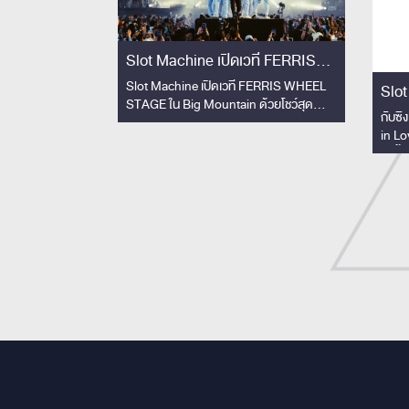
Slot Machine เปิดเวที FERRIS
WHEEL STAGE ใน Big Mountain
Slot Machine เปิดเวที FERRIS WHEEL
Slot
STAGE ใน Big Mountain ด้วยโชว์สุด
ด้วยโชว์สุดพิเศษ!!
ไม่เค
กับซิ
พิเศษ!! คอลแลปวงโยธวาทิตโรงเรียน
in Lo
สามเสนวิทยาลัย 33 ชีวิต สร้างโมเมนต์ทัชใจ
ยิ่งขึ
ผู้ชม