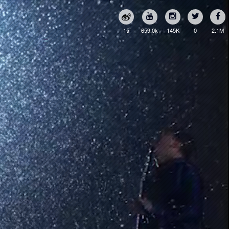
15
659.0k
145K
0
2.1M