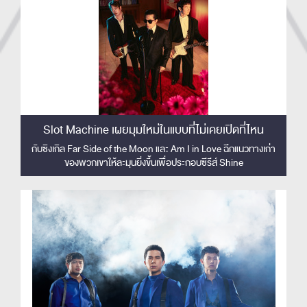
Slot Machine เผยมุมใหม่ในแบบที่ไม่เคยเปิดที่ไหน
กับซิงเกิล Far Side of the Moon และ Am I in Love ฉีกแนวทางเก่า
ของพวกเขาให้ละมุนยิ่งขึ้นเพื่อประกอบซีรีส์ Shine