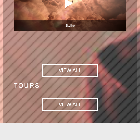
Skyline
VIEW ALL
TOURS
VIEW ALL