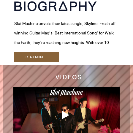
Slot Machine unveils their latest single, Skyline. Fresh off
winning Guitar Mag’s ‘Best International Song’ for Walk
the Earth, they’re reaching new heights. With over 10
million views and unstoppable momentum, Skyline is here
READ MORE...
to take you even higher.
VIDEOS