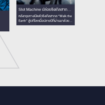
Slot Machine ปล่อยซิงเกิลสากล
ใหม่ “Skyline” งานดนตรีปลด
หลังกรุยทางเปิดตัวซิงเกิลสากล “Walk the
Earth” สู่เวทีโลกเมื่อปลายปีที่ผ่านมาด้วย
ไทย
จินตนาการเหนือขอบฟ้า พร้อมส่ง
ความสำเร็จ วงอัลเทอร์เนทีฟร็อคแถวหน้า
hine
มิวสิควิดีโอคอนเซปต์ล้ำ ไร้ขีดจำกัด
ของเมืองไทย Slot Machine ค่าย Tero
!!
Music ได้เวลาปล่อยซิงเกิลสากลลำดับที่ 2
ออกมา กับ “Skyline”