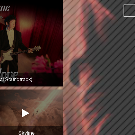
nal Soundtrack)
Skyline