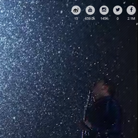
15
659.0k
145K
0
2.1M