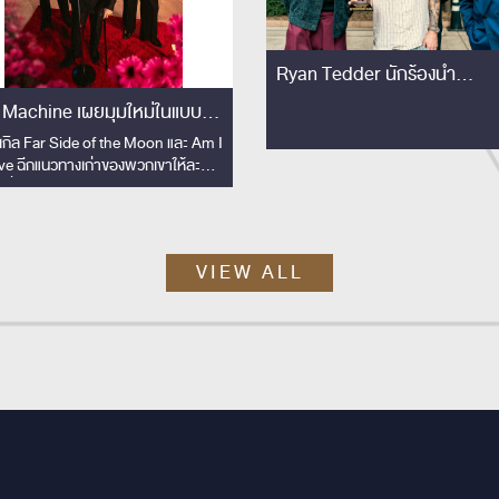
Ryan Tedder นักร้องนำ
OneRepublic ย่องเงียบเยือน
 Machine เผยมุมใหม่ในแบบที่
เซอร์ไพรส์!! ชมโชว์ Slot Mac
ยเปิดที่ไหน
งเกิล Far Side of the Moon และ Am I
ติดขอบเวทีครั้งแรก! เอ่ยปากชม
ve ฉีกแนวทางเก่าของพวกเขาให้ละมุน
'The best rock band in
้นเพื่อประกอบซีรีส์ Shine
Thailand'
VIEW ALL