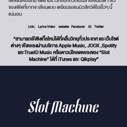
เพลงนี้ให้ออกมางดงามราวกับบทกวีที่เป็นลายเซ็นเฉพาะตัว
ของเฟิดที่ยากจะเลียนแบบ เตรียมรอชมมิวสิควิดีโอเร็วๆ นี้
แน่นอน
Link:
Lyrics Video
website
Facebook
IG
Twitter
“สามารถฟังซิงเกิ้ลใหม่ได้ที่คลื่นวิทยุทั่วประเทศ และเว็บไซต์
ต่างๆ ฟังเพลงผ่านบริการ Apple Music, JOOX ,Spotify
และTrueID Music หรือดาวน์โหลดเพลงของ “Slot
Machine” ได้ที่ iTunes และ Qikplay”