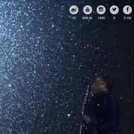
15
659.0k
145K
0
2.1M