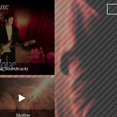
nal Soundtrack)
Skyline