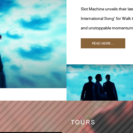
Slot Machine unveils their lat
International Song’ for Walk 
and unstoppable momentum, S
READ MORE...
TOURS