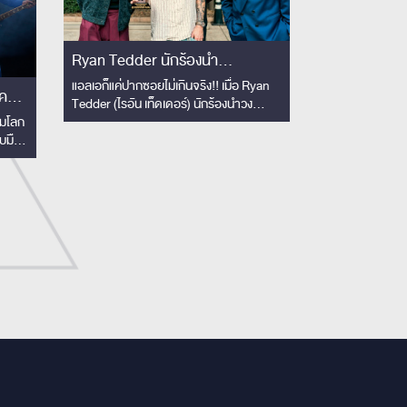
Ryan Tedder นักร้องนำ
OneRepublic ย่องเงียบเยือนไทย
แอลเอก็แค่ปากซอยไม่เกินจริง!! เมื่อ Ryan
Tedder (ไรอัน เท็ดเดอร์) นักร้องนำวง
เซอร์ไพรส์!! ชมโชว์ Slot Machine
OneRepublic สุดยอดโปรดิวเซอร์และนัก
็มโลก
ติดขอบเวทีครั้งแรก! เอ่ยปากชม
แต่งเพลงแห่งยุคเจ้าของรางวัลแกรมมี่ บินมา
ับมือ
'The best rock band in
เยือนไทย
ีทาง
iful
Thailand'