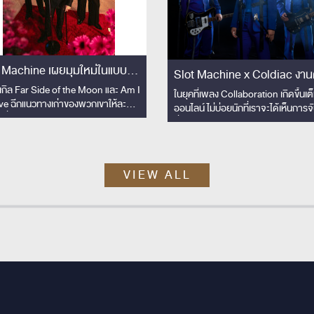
 Machine เผยมุมใหม่ในแบบที่
Slot Machine x Coldiac งานคอล
ยเปิดที่ไหน
งเกิล Far Side of the Moon และ Am I
แลปข้ามพรมแดนสุดอบอุ่น กับ
ในยุคที่เพลง Collaboration เกิดขึ้นเต
ve ฉีกแนวทางเก่าของพวกเขาให้ละมุน
ออนไลน์ ไม่บ่อยนักที่เราจะได้เห็นการจ
มิตรภาพทางดนตรี “ไทย–
้นเพื่อประกอบซีรีส์ Shine
ที่มาจาก “มิตรภาพ” บวกเข้ากับ “เคม
อินโดนีเซีย” ผ่านเพลง “ Beaut
ดนตรี” ที่เข้ากันได้อย่างลงตัว
Day x Skyline”
VIEW ALL