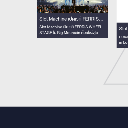
Slot Machine เปิดเวที FERRIS
WHEEL STAGE ใน Big Mountain
Slot Machine เปิดเวที FERRIS WHEEL
Slot
STAGE ใน Big Mountain ด้วยโชว์สุด
ด้วยโชว์สุดพิเศษ!!
ไม่เค
กับซิ
พิเศษ!! คอลแลปวงโยธวาทิตโรงเรียน
in Lo
สามเสนวิทยาลัย 33 ชีวิต สร้างโมเมนต์ทัชใจ
ยิ่งขึ
ผู้ชม