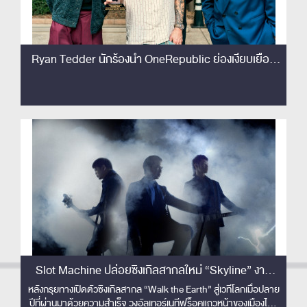
Ryan Tedder นักร้องนำ OneRepublic ย่องเงียบเยือน
ไทย เซอร์ไพรส์!! ชมโชว์ Slot Machine ติดขอบเวทีครั้ง
แรก! เอ่ยปากชม 'The best rock band in Thailand'
Slot Machine ปล่อยซิงเกิลสากลใหม่ “Skyline” งาน
ดนตรีปลดจินตนาการเหนือขอบฟ้า พร้อมส่งมิวสิควิดีโอ
หลังกรุยทางเปิดตัวซิงเกิลสากล “Walk the Earth” สู่เวทีโลกเมื่อปลาย
ปีที่ผ่านมาด้วยความสำเร็จ วงอัลเทอร์เนทีฟร็อคแถวหน้าของเมืองไทย
คอนเซปต์ล้ำ ไร้ขีดจำกัด !!