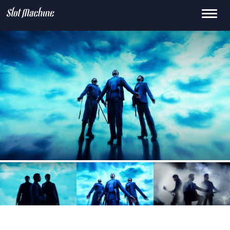
Toggle
15
659.0k
145K
0
2.1M
navigati