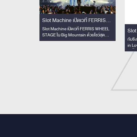
Slot Machine เปิดเวที FERRIS
WHEEL STAGE ใน Big Mountain
Slot Machine เปิดเวที FERRIS WHEEL
Slot
STAGE ใน Big Mountain ด้วยโชว์สุด
ด้วยโชว์สุดพิเศษ!!
ไม่เค
กับซิ
พิเศษ!! คอลแลปวงโยธวาทิตโรงเรียน
in Lo
สามเสนวิทยาลัย 33 ชีวิต สร้างโมเมนต์ทัชใจ
ยิ่งขึ
ผู้ชม