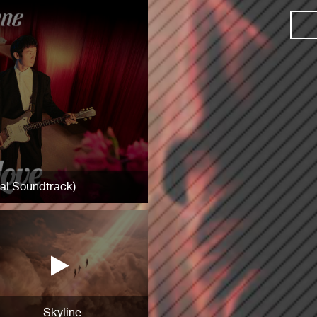
nal Soundtrack)
Skyline