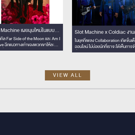
 Machine เผยมุมใหม่ในแบบที่
Slot Machine x Coldiac งานคอล
ยเปิดที่ไหน
งเกิล Far Side of the Moon และ Am I
แลปข้ามพรมแดนสุดอบอุ่น กับ
ในยุคที่เพลง Collaboration เกิดขึ้นเต
ve ฉีกแนวทางเก่าของพวกเขาให้ละมุน
ออนไลน์ ไม่บ่อยนักที่เราจะได้เห็นการจ
มิตรภาพทางดนตรี “ไทย–
้นเพื่อประกอบซีรีส์ Shine
ที่มาจาก “มิตรภาพ” บวกเข้ากับ “เคม
อินโดนีเซีย” ผ่านเพลง “ Beaut
ดนตรี” ที่เข้ากันได้อย่างลงตัว
Day x Skyline”
VIEW ALL