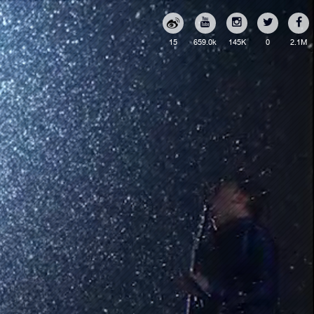
15
659.0k
145K
0
2.1M