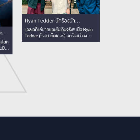
Ryan Tedder นักร้องนำ
OneRepublic ย่องเงียบเยือนไทย
แอลเอก็แค่ปากซอยไม่เกินจริง!! เมื่อ Ryan
Tedder (ไรอัน เท็ดเดอร์) นักร้องนำวง
เซอร์ไพรส์!! ชมโชว์ Slot Machine
OneRepublic สุดยอดโปรดิวเซอร์และนัก
็มโลก
ติดขอบเวทีครั้งแรก! เอ่ยปากชม
แต่งเพลงแห่งยุคเจ้าของรางวัลแกรมมี่ บินมา
ับมือ
'The best rock band in
เยือนไทย
ีทาง
iful
Thailand'