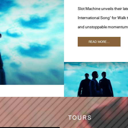
Slot Machine unveils their lat
International Song’ for Walk 
and unstoppable momentum, S
READ MORE...
TOURS