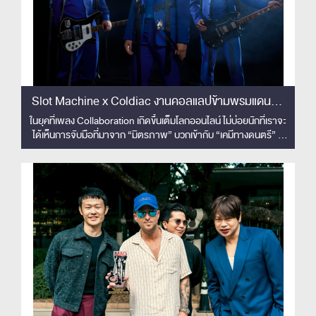
Slot Machine x Coldiac งานคอลแลปข้ามพรมแดนสุด
อบอุ่น กับมิตรภาพทางดนตรี “ไทย–อินโดนีเซีย” ผ่าน
ในยุคที่เพลง Collaboration เกิดขึ้นเต็มโลกออนไลน์ ไม่บ่อยนักที่เราจะ
ได้เห็นการจับมือที่มาจาก “มิตรภาพ” บวกเข้ากับ “เคมีทางดนตรี” ที่
เพลง “ Beautiful Day x Skyline”
เข้ากันได้อย่างลงตัว