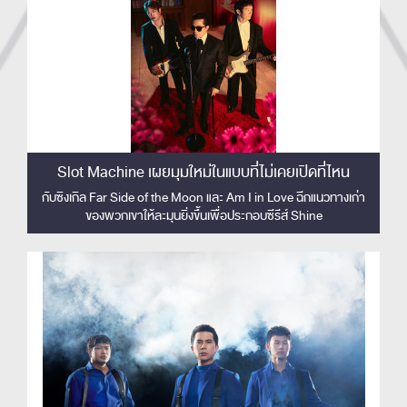
Slot Machine เผยมุมใหม่ในแบบที่ไม่เคยเปิดที่ไหน
กับซิงเกิล Far Side of the Moon และ Am I in Love ฉีกแนวทางเก่า
ของพวกเขาให้ละมุนยิ่งขึ้นเพื่อประกอบซีรีส์ Shine