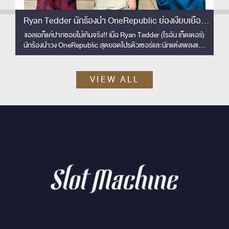
Ryan Tedder นักร้องนำ OneRepublic ย่องเงียบเยือน
ไทย เซอร์ไพรส์!! ชมโชว์ Slot Machine ติดขอบเวทีครั้ง
แอลเอก็แค่ปากซอยไม่เกินจริง!! เมื่อ Ryan Tedder (ไรอัน เท็ดเดอร์)
นักร้องนำวง OneRepublic สุดยอดโปรดิวเซอร์และนักแต่งเพลงแห่ง
แรก! เอ่ยปากชม 'The best rock band in Thailand'
ยุคเจ้าของรางวัลแกรมมี่ บินมาเยือนไทย
VIEW ALL