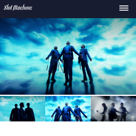
Toggle
15
659.0k
145K
0
2.1M
navigati