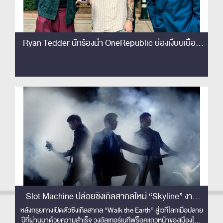
Ryan Tedder นักร้องนำ OneRepublic ย่องเงียบเยือน
ไทย เซอร์ไพรส์!! ชมโชว์ Slot Machine ติดขอบเวทีครั้ง
แรก! เอ่ยปากชม 'The best rock band in Thailand'
Slot Machine ปล่อยซิงเกิลสากลใหม่ “Skyline” งาน
ดนตรีปลดจินตนาการเหนือขอบฟ้า พร้อมส่งมิวสิควิดีโอ
หลังกรุยทางเปิดตัวซิงเกิลสากล “Walk the Earth” สู่เวทีโลกเมื่อปลาย
ปีที่ผ่านมาด้วยความสำเร็จ วงอัลเทอร์เนทีฟร็อคแถวหน้าของเมืองไทย
คอนเซปต์ล้ำ ไร้ขีดจำกัด !!